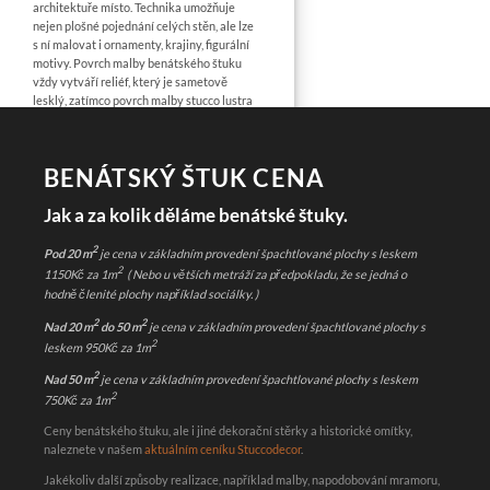
architektuře místo. Technika umožňuje
nejen plošné pojednání celých stěn, ale lze
s ní malovat i ornamenty, krajiny, figurální
motivy. Povrch malby benátského štuku
vždy vytváří reliéf, který je sametově
lesklý, zatímco povrch malby stucco lustra
je hladký, tvrdý, lesklejší a poskytuje tak
mnohonásobně vyšší estetický efekt.
BENÁTSKÝ ŠTUK CENA
Jak a za kolik děláme benátské štuky.
2
Pod 20 m
je cena v základním provedení špachtlované plochy s leskem
2
1150Kč za 1m
( Nebo u větších metráží za předpokladu, že se jedná o
hodně členité plochy například sociálky. )
2
2
Nad 20 m
do 50 m
je cena v základním provedení špachtlované plochy s
2
leskem 950Kč za 1m
2
Nad 50 m
je cena v základním provedení špachtlované plochy s leskem
2
750Kč za 1m
Ceny benátského štuku, ale i jiné dekorační stěrky a historické omítky,
naleznete v našem
aktuálním ceníku Stuccodecor
.
Jakékoliv další způsoby realizace, například malby, napodobování mramoru,