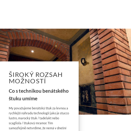
ŠIROKÝ ROZSAH
MOŽNOSTÍ
Co s technikou benátského
štuku umíme
My považujeme benátský štuk za levnou a
rychlejší náhradu technologií jako je stucco
lustro, marocký štuk / tadelakt nebo
scagliola / štukový mramor. Tím
samozřejmě netvrdíme, že nemá v dnešní