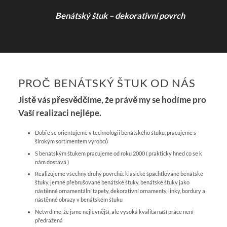
Benátský štuk – dekorativní povrch
PROČ BENÁTSKÝ ŠTUK OD NÁS
Jistě vás přesvědčíme, že právě my se hodíme pro
Vaší realizaci nejlépe.
Dobře se orientujeme v technologii benátského štuku, pracujeme s
širokým sortimentem výrobců
S benátským štukem pracujeme od roku 2000 ( prakticky hned co se k
nám dostává )
Realizujeme všechny druhy povrchů: klasické špachtlované benátské
štuky, jemné přebrušované benátské štuky, benátské štuky jako
nástěnné ornamentální tapety, dekorativní ornamenty, linky, bordury a
nástěnné obrazy v benátském štuku
Netvrdíme, že jsme nejlevnější, ale vysoká kvalita naší práce není
předražená