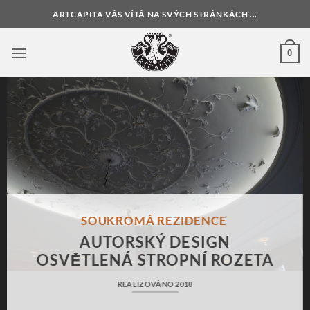
Přeskočit
ARTCAPITA VÁS VÍTÁ NA SVÝCH STRÁNKÁCH ...
na
obsah
0
SOUKROMÁ REZIDENCE
AUTORSKÝ DESIGN
OSVĚTLENÁ STROPNÍ ROZETA
REALIZOVÁNO 2018