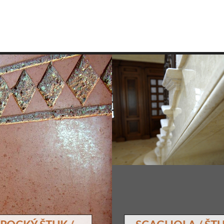
Historická omítka
scagliola
ý štuk / tadelakt
scagliola / št
mramor
omítka (z hydraulického
odná do koupelen a kuchyní.
Renesanční omítka ( ze sm
 krásný přírodní povrch se
sádry ), která nejvěrněji
leskem vynikne i v jiných
vzor přírodního mramoru
rostorách domu.
celistvým leskem. Setkávát
historických budovách, kde
návštěvníků považuje za
pravím mramore