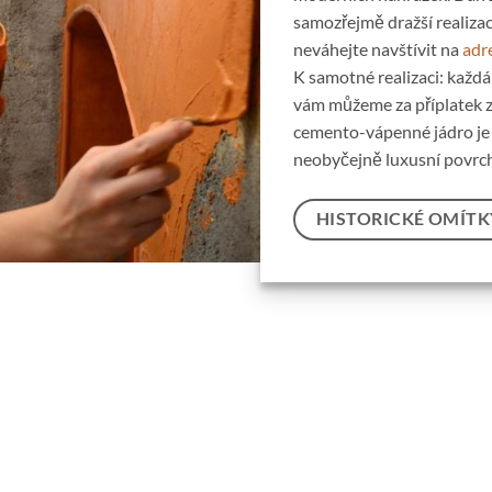
samozřejmě dražší realizace
neváhejte navštívit na
adr
K samotné realizaci: každá
vám můžeme za příplatek zr
cemento-vápenné jádro je t
neobyčejně luxusní povrchy
HISTORICKÉ OMÍTK