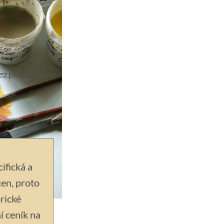
bez předchozího
ifická a
cen, proto
rické
í ceník na