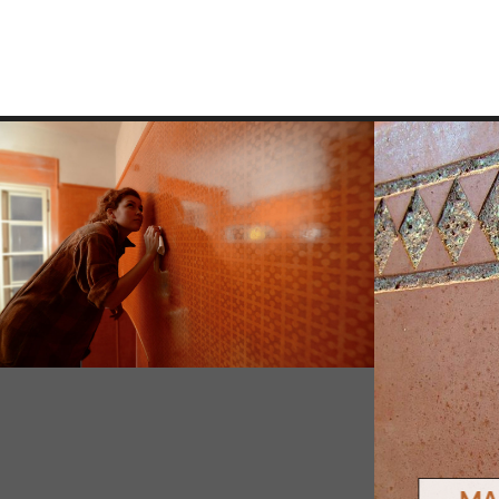
stucco lustro
marock
Vysoce kvalitní vápenná omítka ( z
Vápenná 
řadu let uloženého vzdušného vápna ) s
vápna ), vh
vysokým leskem a přírodním
Ale její
povrchem, leštěná, voděodolná,
sametovým 
vhodná do koupelen a kuchyní. Skýtá
p
jedinečný nenapodobitelný luxusní
povrch.