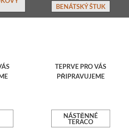
TUKOVÝ
BENÁTSKÝ ŠTUK
ovec
nástěnné teraco
i k výrobě
Vysoce kvalitní cemento-vápenná
VÁS
TEPRVE PRO VÁS
onentů z
omítka ( jedna z nejodolnějších ) s
 pravým
vysokým leskem, nebo provedením na
ME
PŘIPRAVUJEME
í. Hlavní
mat s pemrlovaným povrchem.
 je možnost
Omítka je voděodolná, vhodná do
 kamenných
koupelen a kuchyní. Skýtá jedinečný
nenapodobitelný luxusní povrch.
NÁSTĚNNÉ
TERACO