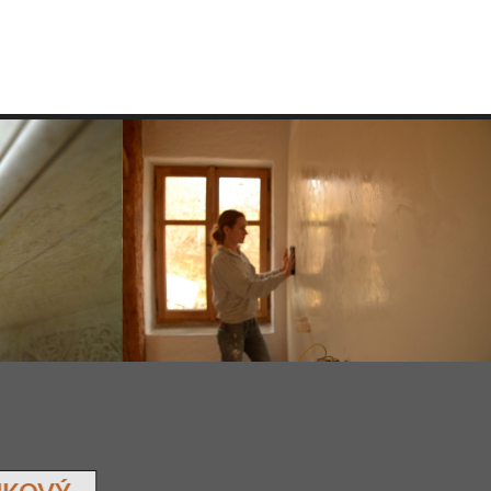
– tvorba intarzií na novém schodišti
ukový
moderní tecnologie
benátský štuk
ěsi vápna a
Dnes moderní technologie ( založená
 napodobuje
na akrylátové, silikátové stěrce ), která
 s vysokým
je v podstatě napodobenina historické
e se s ní v
omítky stucco lustro. Tu můžete
 jí většina
obdivovat v benátských palácích.
 obložení
m.