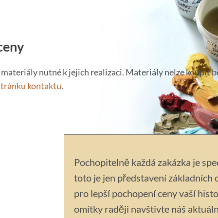
 ceny
materiály nutné k jejich realizaci. Materiály nelze koupit 
stránku kontaktu
.
Pochopitelně každá zakázka je spec
toto je jen představení základních 
pro lepší pochopení ceny vaší histo
omítky raději navštivte náš aktuáln