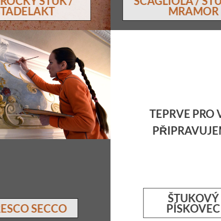
ROCKÝ ŠTUK /
SCAGLIOLA / Š
TADELAKT
MRAMOR
štukový písk
resco secco
Samonosná omítka vhodná 
ítka ( z řadu let uloženého
TEPRVE PRO 
architektonických komp
 malířskou vrstvou zvanou
forem. Je od obkladů
terá je krystalicky propojená s
PŘIPRAVUJE
pískovcem k nerozeznán
stvami. Malba je voděodolná,
výhodou této technologie
koupelen a kuchyní. Skýtá
vytvářet iluzi masivních
metový povrch a barvy malby
bloků.
krásně rozsvítí.
ŠTUKOVÝ
RESCO SECCO
PÍSKOVEC