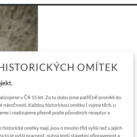
 HISTORICKÝCH OMÍTEK
jekt.
alizujeme v ČR 15 let. Za tu dobu jsme patřičně pronikli do
cké náročnosti. Každou historickou omítku ( vyjma těch, u
jeme ) realizujeme přesně podle původních receptur a
 historické omítky mají, jsou o mnoho tříd vyšší než u jejich
 to je vyšší pracnost, nutná lepší stavební připravenost a