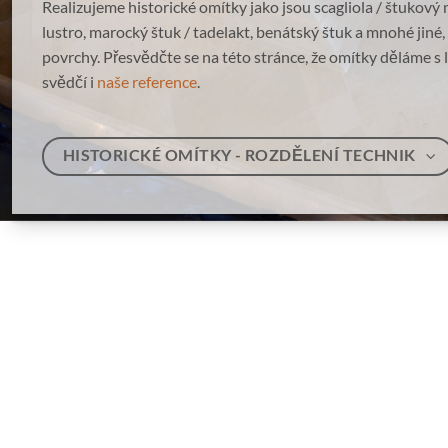
podle historických receptur dodávané naší 
Vápenné omítky
povrch a svým složením se jedná o zcela nezávadné minerál
už v antice. Neobsahují žádné těkavé látky, jsou bez zápach
vápna dezinfikují zeď.
Dodáme do vašeho interiéru či exteriéru adekvátní vápenno
bude jednat o vnitřní omítku stucco lustro nebo vnější omítk
TVORBA INTARZIÍ V OMÍTCE SCAGLIOLA