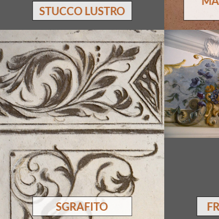
MA
STUCCO LUSTRO
sgrafito
f
Kvalitní 2 – 3 vrstvá vápenná omítka ( z
Vápenná om
řadu let uleželého vzdušného vápna,
vápna ) s
probarvená slámovým popelem ) s
„intonaco“, k
vyškrabávanými ornamenty, vhodná
ostatními vr
spíše do exteriéru.
vhodná do 
jedinečný sa
SGRAFITO
F