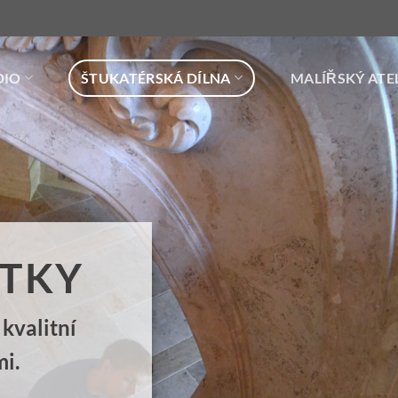
DIO
ŠTUKATÉRSKÁ DÍLNA
MALÍŘSKÝ ATE
a
scagliola
,
akt
ěhu historie.
řená obvzláště v
oň tak nám otom