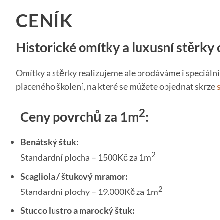
CENÍK
Historické omítky a luxusní stěrky
Omítky a stěrky realizujeme ale prodáváme i speciální 
placeného školení, na které se můžete objednat skrze
2
Ceny povrchů za 1m
:
Benátský štuk:
2
Standardní plocha – 1500Kč za 1m
Scagliola / štukový mramor:
2
Standardní plochy – 19.000Kč za 1m
Stucco lustro a marocký štuk: