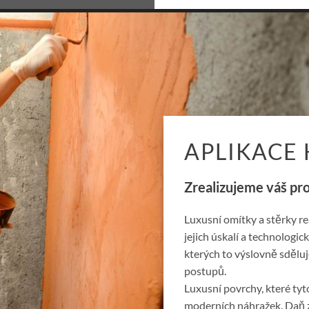
APLIKACE
Zrealizujeme váš pro
Luxusní omítky a stěrky re
jejich úskalí a technologi
kterých to výslovně sdělu
postupů.
Luxusní povrchy, které tyto
moderních náhražek. Daň za