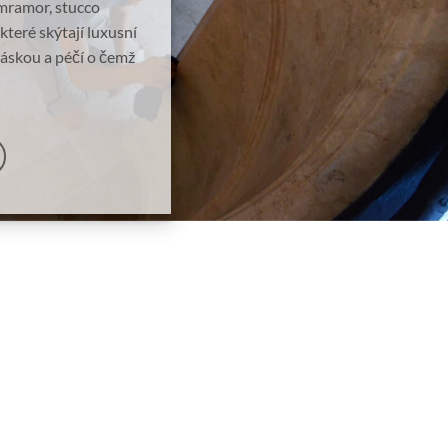
firmou mají přírodní
ní materiály známé
u a díky obsahu
u omítku ať už se
u sgrafito.