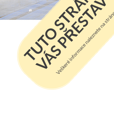
Veškeré informace naleznete na strá