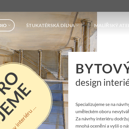
DIO
ŠTUKATÉRSKÁ DÍLNA
MALÍŘSKÝ ATE
BYTOVÝ
design interi
Specializujeme se na návrhy
Návrhy interiéru …
uměleckém oboru nevytváří
Za návrhy interiéru dodržuj
mnohá ocenění a vyšli o nás