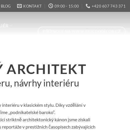
BLOG
KONTAKT
09:00 - 15:00
+420 607 743 371
LIÉR
PŘEPNOUT NA WWW.STUCCODECOR.CZ
 ARCHITEKT
éru, návrhy interiéru
 interiéru v klasickém stylu. Díky vzdělání v
me „podnikatelské baroko“.
ící striktně architektonický kánon jsme získali
 reportáže v prestižních časopisech zabývajících