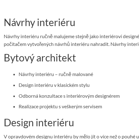
Návrhy interiéru
Návrhy interiéru ručně malujeme stejně jako interiéroví designéř
počítačem vytvořených návrhů interiéru nahradit. Návrhy interi
Bytový architekt
Návrhy interiéru – ručně malované
Design interiéru v klasickém stylu
Odborná konzultace s interiérovým designérem
Realizace projektu s veškerým servisem
Design interiéru
V opravdovém designu interiéru by mělo jít o více než o pouhé u