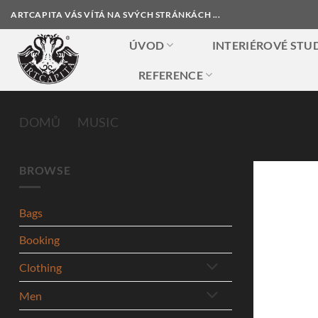
Přeskočit
ARTCAPITA VÁS VÍTÁ NA SVÝCH STRÁNKÁCH ...
na
obsah
ÚVOD
INTERIÉROVÉ STU
REFERENCE
DOMŮ
/
MUSIC
/
ALBUMS
BROWSE
Bags
Booking
Clothing
Men