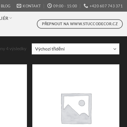
BLOG
KONTAKT
09:00 - 15:00
+420 607 743 371
LIÉR
PŘEPNOUT NA WWW.STUCCODECOR.CZ
ny 4 výsledky