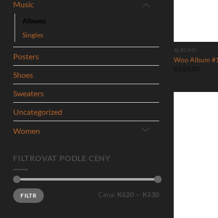
Music
Albums
Singles
ALBUMS
Posters
Woo Album #
Kč
29.00
Shoes
Sweaters
Uncategorized
Women
FILTROVAT PODLE CENY
Minimální
Maximální
Cena:
Kč20
—
Kč30
FILTR
cena
cena