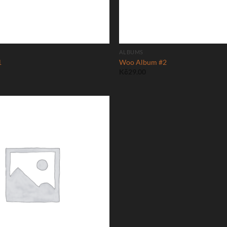
ALBUMS
1
Woo Album #2
Kč
29.00