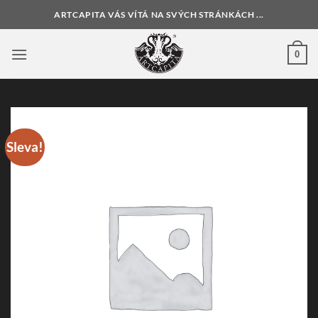
Přeskočit
ARTCAPITA VÁS VÍTÁ NA SVÝCH STRÁNKÁCH ...
na
obsah
0
Sleva!