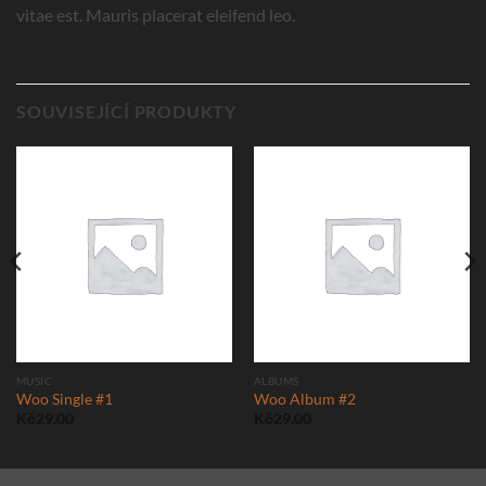
vitae est. Mauris placerat eleifend leo.
SOUVISEJÍCÍ PRODUKTY
MUSIC
ALBUMS
Woo Single #1
Woo Album #2
Kč
29.00
Kč
29.00