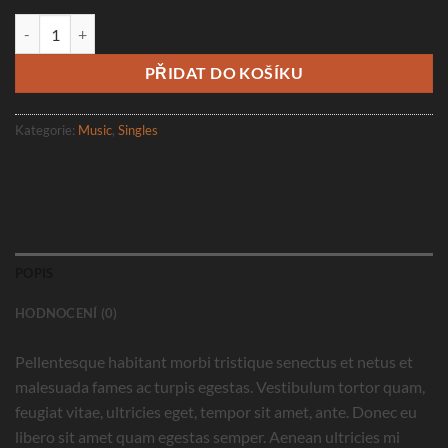
Woo Single #2 množství
PŘIDAT DO KOŠÍKU
Kategorie:
Music
,
Singles
POPIS
HODNOCENÍ (0)
Pellentesque habitant morbi tristique senectus et netus et
malesuada fames ac turpis egestas. Vestibulum tortor quam,
feugiat vitae, ultricies eget, tempor sit amet, ante. Donec eu
libero sit amet quam egestas semper. Aenean ultricies mi